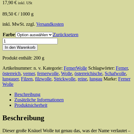
17,90
€
inkl. USt
89,50
€
/
1000
g
inkl. MwSt.
zzgl.
Versandkosten
Farbe
Zurücksetzen
Ferners'
Filz
In den Warenkorb
mich
-
Produkt enthält: 200
g
200g
Menge
Artikelnummer:
n. v.
Kategorie:
FernerWolle
Schlagwörter:
Ferner
,
österreich
,
verner
,
fernerwolle
,
Wolle
,
österreichische
,
Schafwolle
,
lungauer
,
Filzen
,
filzwolle
,
Strickwolle
,
reine
,
lungau
Marke:
Ferner
Wolle
Beschreibung
Zusätzliche Informationen
Produktsicherheit
Beschreibung
Dieser große Knäuel Wolle tut genau das, was der Name verlautet –