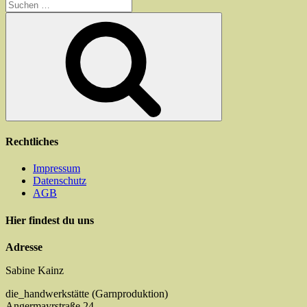
Suchen
auf.
nach:
Die
Suchen
Optionen
können
auf
der
Produktseite
gewählt
werden
Rechtliches
Impressum
Datenschutz
AGB
Hier findest du uns
Adresse
Sabine Kainz
die_handwerkstätte (Garnproduktion)
Angermayrstraße 24