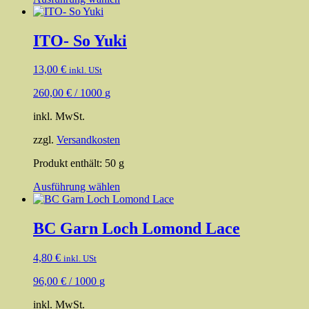
Produkt
weist
mehrere
ITO- So Yuki
Varianten
auf.
13,00
€
inkl. USt
Die
Optionen
260,00
€
/
1000
g
können
auf
inkl. MwSt.
der
Produktseite
zzgl.
Versandkosten
gewählt
werden
Produkt enthält: 50
g
Dieses
Ausführung wählen
Produkt
weist
mehrere
BC Garn Loch Lomond Lace
Varianten
auf.
4,80
€
inkl. USt
Die
Optionen
96,00
€
/
1000
g
können
auf
inkl. MwSt.