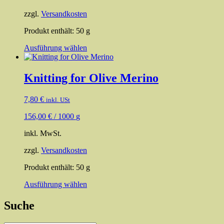
der
Produktseite
zzgl.
Versandkosten
gewählt
werden
Produkt enthält: 50
g
Dieses
Ausführung wählen
Produkt
weist
mehrere
Knitting for Olive Merino
Varianten
auf.
7,80
€
inkl. USt
Die
Optionen
156,00
€
/
1000
g
können
auf
inkl. MwSt.
der
Produktseite
zzgl.
Versandkosten
gewählt
werden
Produkt enthält: 50
g
Dieses
Ausführung wählen
Produkt
weist
Suche
mehrere
Varianten