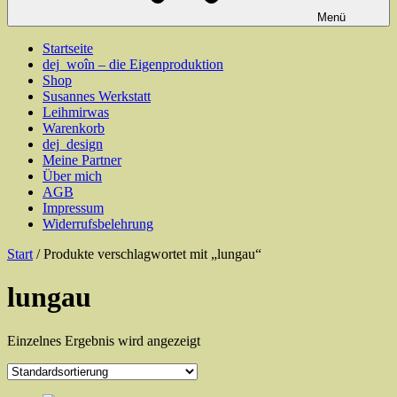
Menü
Startseite
dej_woîn – die Eigenproduktion
Shop
Susannes Werkstatt
Leihmirwas
Warenkorb
dej_design
Meine Partner
Über mich
AGB
Impressum
Widerrufsbelehrung
Start
/ Produkte verschlagwortet mit „lungau“
lungau
Einzelnes Ergebnis wird angezeigt