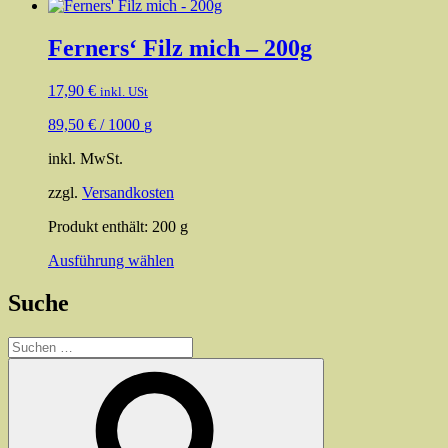
Ferners‘ Filz mich – 200g
17,90
€
inkl. USt
89,50
€
/
1000
g
inkl. MwSt.
zzgl.
Versandkosten
Produkt enthält: 200
g
Dieses
Ausführung wählen
Produkt
weist
Suche
mehrere
Varianten
Suchen
auf.
nach:
Die
Suchen
Optionen
können
auf
der