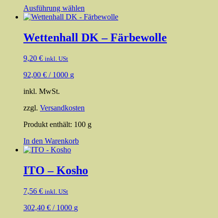
Dieses
Ausführung wählen
Produkt
weist
mehrere
Wettenhall DK – Färbewolle
Varianten
auf.
9,20
€
inkl. USt
Die
Optionen
92,00
€
/
1000
g
können
auf
inkl. MwSt.
der
Produktseite
zzgl.
Versandkosten
gewählt
werden
Produkt enthält: 100
g
In den Warenkorb
ITO – Kosho
7,56
€
inkl. USt
302,40
€
/
1000
g