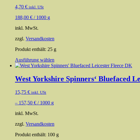
4,70
€
inkl. USt
188,00
€
/
1000
g
inkl. MwSt.
zzgl.
Versandkosten
Produkt enthält: 25
g
Dieses
Ausführung wählen
Produkt
weist
mehrere
West Yorkshire Spinners‘ Bluefaced L
Varianten
auf.
15,75
€
inkl. USt
Die
Optionen
–
157,50
€
/
1000
g
können
auf
inkl. MwSt.
der
Produktseite
zzgl.
Versandkosten
gewählt
werden
Produkt enthält: 100
g