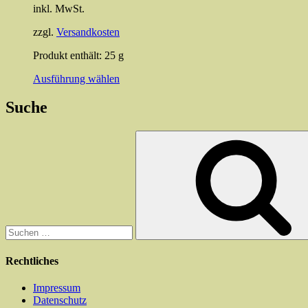
inkl. MwSt.
zzgl.
Versandkosten
Produkt enthält: 25
g
Dieses
Ausführung wählen
Produkt
weist
Suche
mehrere
Varianten
Suchen
auf.
nach:
Die
Optionen
können
auf
der
Produktseite
gewählt
werden
Rechtliches
Impressum
Datenschutz