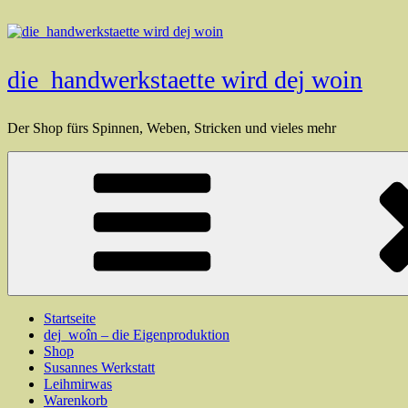
Zum
Inhalt
springen
die_handwerkstaette wird dej woin
Der Shop fürs Spinnen, Weben, Stricken und vieles mehr
Startseite
dej_woîn – die Eigenproduktion
Shop
Susannes Werkstatt
Leihmirwas
Warenkorb