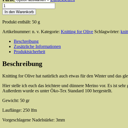
Knitting
for
In den Warenkorb
Olive
Merino
Produkt enthält: 50
g
Menge
Artikelnummer:
n. v.
Kategorie:
Knitting for Olive
Schlagwörter:
knit
Beschreibung
Zusätzliche Informationen
Produktsicherheit
Beschreibung
Knitting for Olive hat natürlich auch etwas für den Winter und das 
Hier stelle ich euch das leichtere und dünnere Merino vor. Es ist sehr
Außerdem wurde es unter Öko-Tex Standard 100 hergestellt.
Gewicht: 50 gr
Lauflänge: 250 lfm
Vorgeschlagene Nadelstärke: 3mm