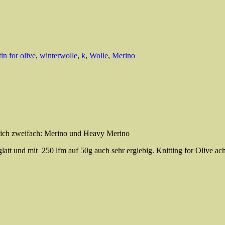
tin for olive
,
winterwolle
,
k
,
Wolle
,
Merino
gleich zweifach: Merino und Heavy Merino
 glatt und mit 250 lfm auf 50g auch sehr ergiebig. Knitting for Olive a