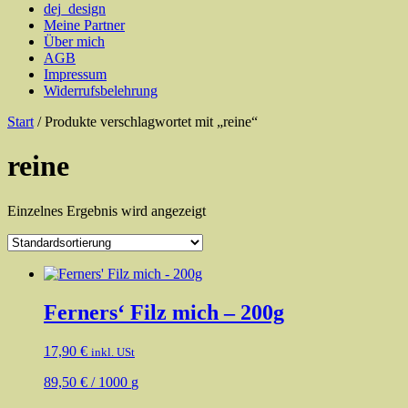
dej_design
Meine Partner
Über mich
AGB
Impressum
Widerrufsbelehrung
Start
/ Produkte verschlagwortet mit „reine“
reine
Einzelnes Ergebnis wird angezeigt
Ferners‘ Filz mich – 200g
17,90
€
inkl. USt
89,50
€
/
1000
g