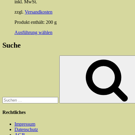
inkl. MwSt.
zzgl.
Versandkosten
Produkt enthält: 200
g
Dieses
Ausführung wählen
Produkt
weist
Suche
mehrere
Varianten
Suchen
auf.
nach:
Die
Optionen
können
auf
der
Produktseite
gewählt
werden
Rechtliches
Impressum
Datenschutz
AGB