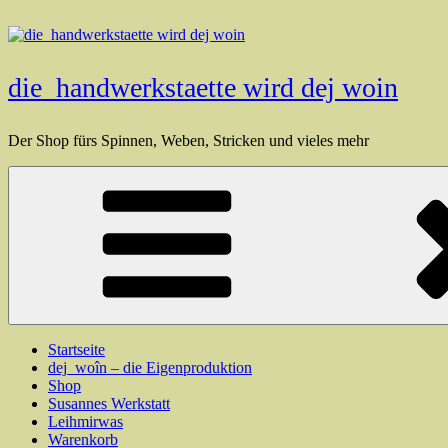
Zum
Inhalt
springen
die_handwerkstaette wird dej woin
Der Shop fürs Spinnen, Weben, Stricken und vieles mehr
Startseite
dej_woîn – die Eigenproduktion
Shop
Susannes Werkstatt
Leihmirwas
Warenkorb