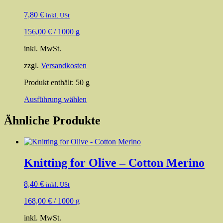
7,80
€
inkl. USt
156,00
€
/
1000
g
inkl. MwSt.
zzgl.
Versandkosten
Produkt enthält: 50
g
Dieses
Ausführung wählen
Produkt
weist
Ähnliche Produkte
mehrere
Varianten
auf.
Die
Knitting for Olive – Cotton Merino
Optionen
können
auf
8,40
€
inkl. USt
der
Produktseite
168,00
€
/
1000
g
gewählt
werden
inkl. MwSt.