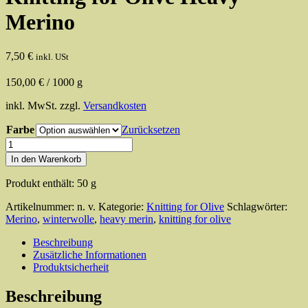
Merino
7,50
€
inkl. USt
150,00
€
/
1000
g
inkl. MwSt.
zzgl.
Versandkosten
Farbe
Zurücksetzen
Knitting
for
In den Warenkorb
Olive
Heavy
Produkt enthält: 50
g
Merino
Menge
Artikelnummer:
n. v.
Kategorie:
Knitting for Olive
Schlagwörter:
Merino
,
winterwolle
,
heavy merin
,
knitting for olive
Beschreibung
Zusätzliche Informationen
Produktsicherheit
Beschreibung