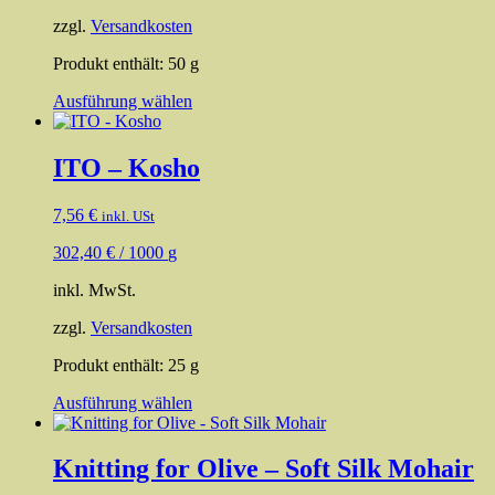
zzgl.
Versandkosten
Produkt enthält: 50
g
Dieses
Ausführung wählen
Produkt
weist
mehrere
ITO – Kosho
Varianten
auf.
7,56
€
inkl. USt
Die
Optionen
302,40
€
/
1000
g
können
auf
inkl. MwSt.
der
Produktseite
zzgl.
Versandkosten
gewählt
werden
Produkt enthält: 25
g
Dieses
Ausführung wählen
Produkt
weist
mehrere
Knitting for Olive – Soft Silk Mohair
Varianten