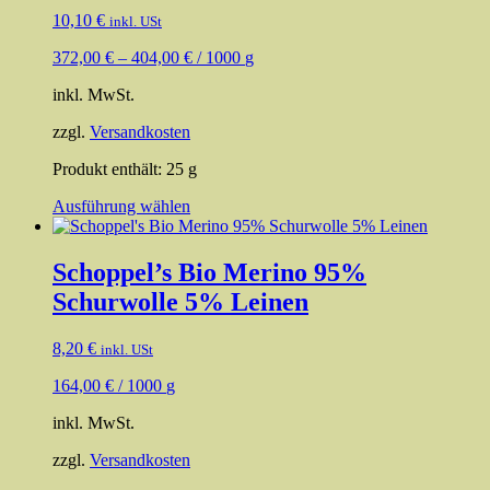
auf.
10,10
€
inkl. USt
Die
Optionen
372,00
€
–
404,00
€
/
1000
g
können
auf
inkl. MwSt.
der
Produktseite
zzgl.
Versandkosten
gewählt
werden
Produkt enthält: 25
g
Dieses
Ausführung wählen
Produkt
weist
mehrere
Schoppel’s Bio Merino 95%
Varianten
Schurwolle 5% Leinen
auf.
Die
Optionen
8,20
€
inkl. USt
können
auf
164,00
€
/
1000
g
der
Produktseite
inkl. MwSt.
gewählt
zzgl.
Versandkosten
werden