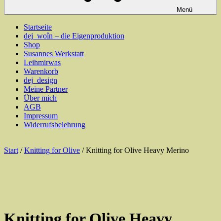
Menü
Startseite
dej_woîn – die Eigenproduktion
Shop
Susannes Werkstatt
Leihmirwas
Warenkorb
dej_design
Meine Partner
Über mich
AGB
Impressum
Widerrufsbelehrung
Start
/
Knitting for Olive
/ Knitting for Olive Heavy Merino
Knitting for Olive Heavy