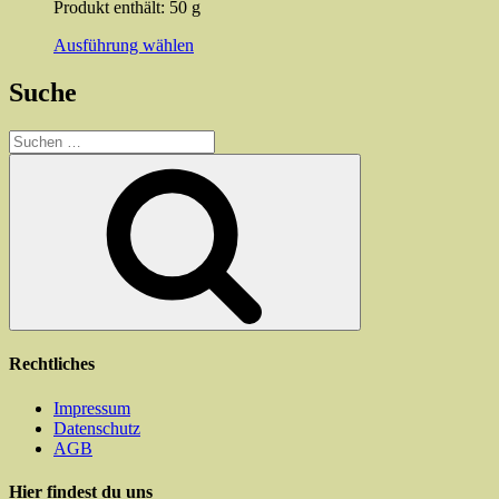
Produkt enthält: 50
g
Dieses
Ausführung wählen
Produkt
weist
Suche
mehrere
Varianten
Suchen
auf.
nach:
Die
Suchen
Optionen
können
auf
der
Produktseite
gewählt
werden
Rechtliches
Impressum
Datenschutz
AGB
Hier findest du uns