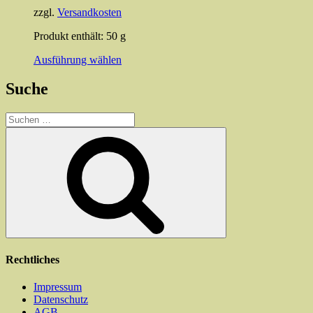
Produktseite
zzgl.
Versandkosten
gewählt
werden
Produkt enthält: 50
g
Dieses
Ausführung wählen
Produkt
weist
Suche
mehrere
Varianten
Suchen
auf.
nach:
Die
Suchen
Optionen
können
auf
der
Produktseite
gewählt
werden
Rechtliches
Impressum
Datenschutz
AGB