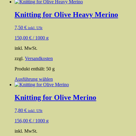
Knitting for Olive Heavy Merino
7,50
€
inkl. USt
150,00
€
/
1000
g
inkl. MwSt.
zzgl.
Versandkosten
Produkt enthält: 50
g
Dieses
Ausführung wählen
Produkt
weist
mehrere
Knitting for Olive Merino
Varianten
auf.
7,80
€
inkl. USt
Die
Optionen
156,00
€
/
1000
g
können
auf
inkl. MwSt.
der