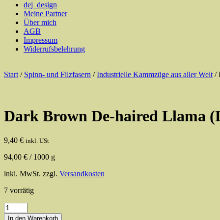
dej_design
Meine Partner
Über mich
AGB
Impressum
Widerrufsbelehrung
Start
/
Spinn- und Filzfasern
/
Industrielle Kammzüge aus aller Welt
/ 
Dark Brown De-haired Llama 
9,40
€
inkl. USt
94,00
€
/
1000
g
inkl. MwSt.
zzgl.
Versandkosten
7 vorrätig
Dark
Brown
In den Warenkorb