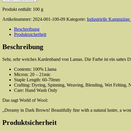
De-
haired
Produkt enthält: 100
g
Llama
(Lama)
Artikelnummer:
2024-001-100-09
Kategorie:
Industrielle Kammzüge a
Menge
Beschreibung
Produktsicherheit
Beschreibung
Sehr, sehr weiches Kardenband von Lamas. Die Farbe ist ein sattes
Contents: 100% Llama
Micron: 20 – 21mic
Staple Length: 60-70mm
Crafting: Dyeing, Spinning, Weaving, Blending, Wet Felting, N
Care: Hand Wash Only
Das sagt World of Wool:
„Dreamy in Dark Brown! Beautifully fine with a natural lustre, a wond
Produktsicherheit