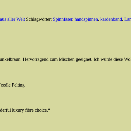
us aller Welt
Schlagwörter:
Spinnfaser
,
handspinnen
,
kardenband
,
La
 Dunkelbraun. Hervorragend zum Mischen geeignet. Ich würde diese Wo
eedle Felting
erful luxury fibre choice.“