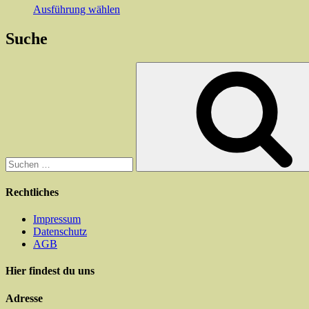
Dieses
Ausführung wählen
Produkt
weist
Suche
mehrere
Varianten
Suchen
auf.
nach:
Die
Optionen
können
auf
der
Produktseite
gewählt
werden
Rechtliches
Impressum
Datenschutz
AGB
Hier findest du uns
Adresse