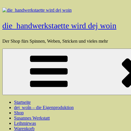
Zum
Inhalt
springen
die_handwerkstaette wird dej woin
Der Shop fürs Spinnen, Weben, Stricken und vieles mehr
Startseite
dej_woîn – die Eigenproduktion
Shop
Susannes Werkstatt
Leihmirwas
Warenkorb