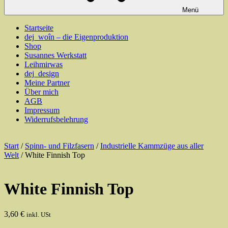
Menü
Startseite
dej_woîn – die Eigenproduktion
Shop
Susannes Werkstatt
Leihmirwas
dej_design
Meine Partner
Über mich
AGB
Impressum
Widerrufsbelehrung
Start
/
Spinn- und Filzfasern
/
Industrielle Kammzüge aus aller
Welt
/ White Finnish Top
White Finnish Top
3,60
€
inkl. USt