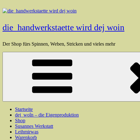
Zum
Inhalt
springen
die_handwerkstaette wird dej woin
Der Shop fürs Spinnen, Weben, Stricken und vieles mehr
Startseite
dej_woîn – die Eigenproduktion
Shop
Susannes Werkstatt
Leihmirwas
Warenkorb