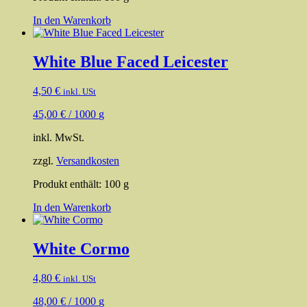
In den Warenkorb
White Blue Faced Leicester
4,50
€
inkl. USt
45,00
€
/
1000
g
inkl. MwSt.
zzgl.
Versandkosten
Produkt enthält: 100
g
In den Warenkorb
White Cormo
4,80
€
inkl. USt
48,00
€
/
1000
g