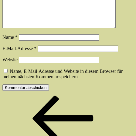
Name
*
E-Mail-Adresse
*
Website
Name, E-Mail-Adresse und Website in diesem Browser für
meinen nächsten Kommentar speichern.
Beitragsnavigation
Vorheriger
Beitrag