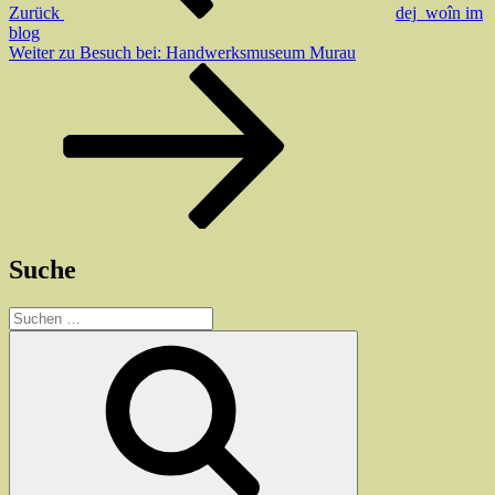
Zurück
dej_woîn im
blog
Nächster
Weiter
zu Besuch bei: Handwerksmuseum Murau
Beitrag
Suche
Suchen
nach:
Suchen