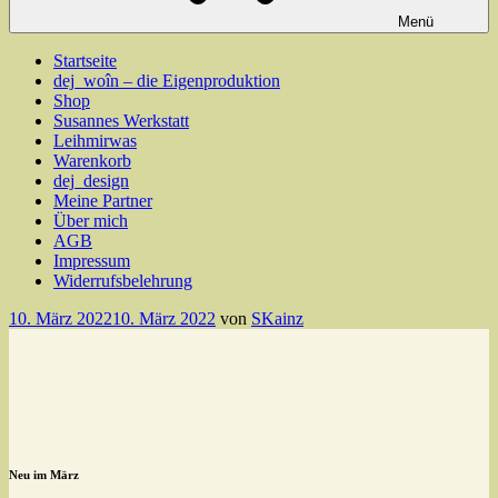
Menü
Startseite
dej_woîn – die Eigenproduktion
Shop
Susannes Werkstatt
Leihmirwas
Warenkorb
dej_design
Meine Partner
Über mich
AGB
Impressum
Widerrufsbelehrung
Veröffentlicht
10. März 2022
10. März 2022
von
SKainz
am
Neu im März