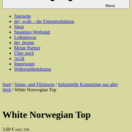
Menü
Startseite
dej_woîn – die Eigenproduktion
Shop
Susannes Werkstatt
Leihmirwas
dej_design
Meine Partner
Über mich
AGB
Impressum
Widerrufsbelehrung
Start
/
Spinn- und Filzfasern
/
Industrielle Kammzüge aus aller
Welt
/ White Norwegian Top
White Norwegian Top
3,60
€
inkl. USt