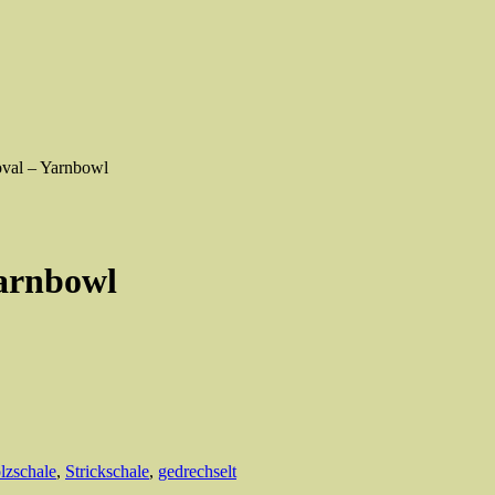
oval – Yarnbowl
Yarnbowl
lzschale
,
Strickschale
,
gedrechselt