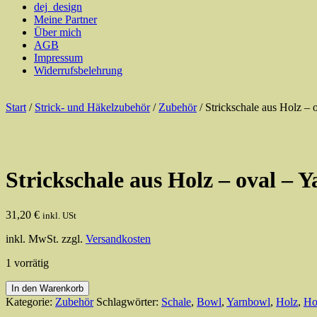
dej_design
Meine Partner
Über mich
AGB
Impressum
Widerrufsbelehrung
Start
/
Strick- und Häkelzubehör
/
Zubehör
/ Strickschale aus Holz – 
Strickschale aus Holz – oval – 
31,20
€
inkl. USt
inkl. MwSt.
zzgl.
Versandkosten
1 vorrätig
Strickschale
In den Warenkorb
aus
Kategorie:
Zubehör
Schlagwörter:
Schale
,
Bowl
,
Yarnbowl
,
Holz
,
Ho
Holz