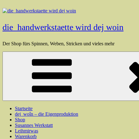
Zum
Inhalt
springen
die_handwerkstaette wird dej woin
Der Shop fürs Spinnen, Weben, Stricken und vieles mehr
Startseite
dej_woîn – die Eigenproduktion
Shop
Susannes Werkstatt
Leihmirwas
Warenkorb