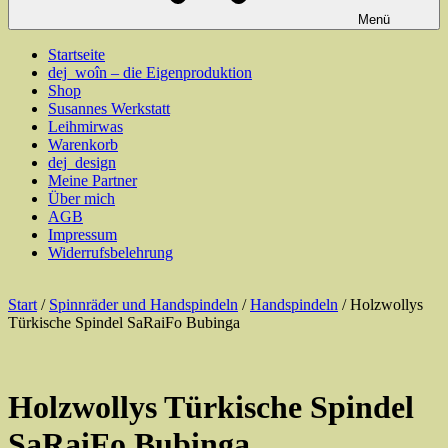
Menü
Startseite
dej_woîn – die Eigenproduktion
Shop
Susannes Werkstatt
Leihmirwas
Warenkorb
dej_design
Meine Partner
Über mich
AGB
Impressum
Widerrufsbelehrung
Start
/
Spinnräder und Handspindeln
/
Handspindeln
/ Holzwollys
Türkische Spindel SaRaiFo Bubinga
Holzwollys Türkische Spindel
SaRaiFo Bubinga