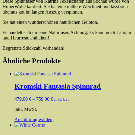
Diese Spinnfaser von Katrins Texelschafen aus Söchau wurde von
HuberWolle kardiert. Sie hat eine mittlere Weichheit und lässt sich
überaus gut im langen Auszug verspinnen.
Sie hat einen wunderschönen natürlichen Gelbton.
Es handelt sich um eine Naturfaser. Achtung: Es kann noch Lanolin
und Heurreste enthalten!
Begrenzte Stückzahl vorhanden!
Ähnliche Produkte
Kromski Fantasia Spinnrad
479,00
€
–
759,00
€
inkl. USt
inkl. MwSt.
Dieses
Ausführung wählen
Produkt
weist