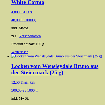
mehrere
White Cormo
Varianten
auf.
4,80
€
inkl. USt
Die
Optionen
48,00
€
/
1000
g
können
auf
inkl. MwSt.
der
Produktseite
zzgl.
Versandkosten
gewählt
werden
Produkt enthält: 100
g
Weiterlesen
Locken vom Wensleydale Bruno aus
der Steiermark (25 g)
12,50
€
inkl. USt
500,00
€
/
1000
g
inkl. MwSt.