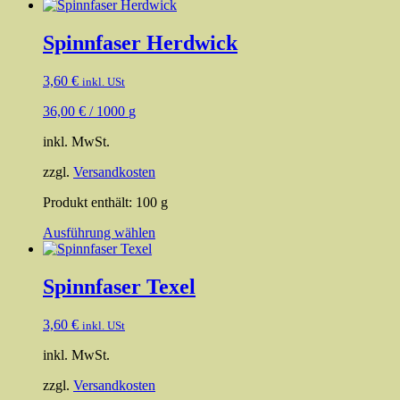
Spinnfaser Herdwick
3,60
€
inkl. USt
36,00
€
/
1000
g
inkl. MwSt.
zzgl.
Versandkosten
Produkt enthält: 100
g
Dieses
Ausführung wählen
Produkt
weist
mehrere
Spinnfaser Texel
Varianten
auf.
3,60
€
inkl. USt
Die
Optionen
inkl. MwSt.
können
auf
zzgl.
Versandkosten
der