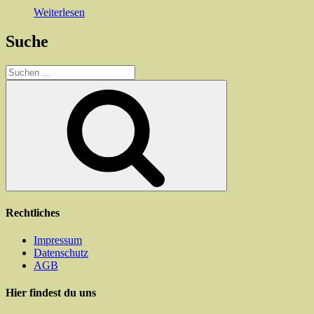
Produktseite
Weiterlesen
gewählt
werden
Suche
Suchen
nach:
Suchen
Rechtliches
Impressum
Datenschutz
AGB
Hier findest du uns