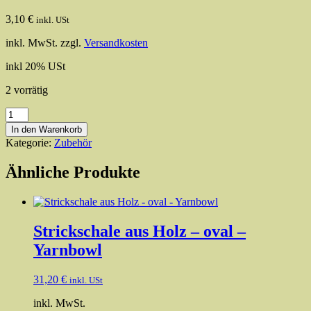
3,10
€
inkl. USt
inkl. MwSt.
zzgl.
Versandkosten
inkl 20% USt
2 vorrätig
Nadelstärkenmesser
mit
In den Warenkorb
integrietem
Kategorie:
Zubehör
Messer
Menge
Ähnliche Produkte
Strickschale aus Holz – oval –
Yarnbowl
31,20
€
inkl. USt
inkl. MwSt.