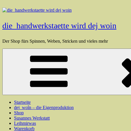
Zum
Inhalt
springen
die_handwerkstaette wird dej woin
Der Shop fürs Spinnen, Weben, Stricken und vieles mehr
Startseite
dej_woîn – die Eigenproduktion
Shop
Susannes Werkstatt
Leihmirwas
Warenkorb