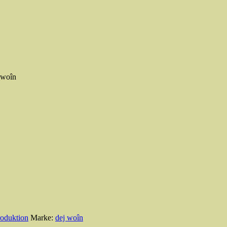
_woîn
roduktion
Marke:
dej woîn