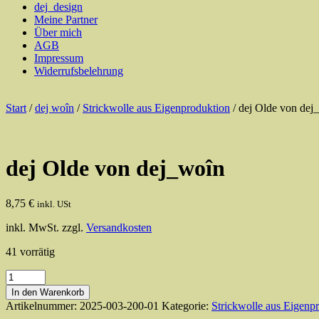
dej_design
Meine Partner
Über mich
AGB
Impressum
Widerrufsbelehrung
Start
/
dej woîn
/
Strickwolle aus Eigenproduktion
/ dej Olde von dej
dej Olde von dej_woîn
8,75
€
inkl. USt
inkl. MwSt.
zzgl.
Versandkosten
41 vorrätig
dej
Olde
In den Warenkorb
von
Artikelnummer:
2025-003-200-01
Kategorie:
Strickwolle aus Eigenp
dej_woîn