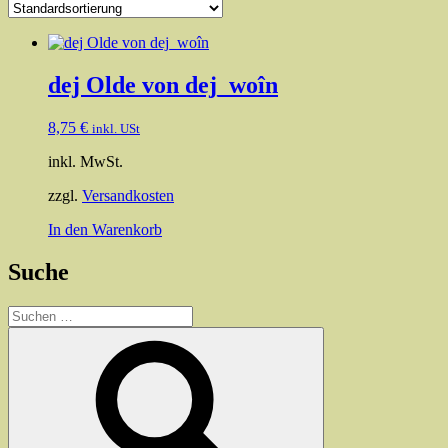
dej Olde von dej_woîn
8,75
€
inkl. USt
inkl. MwSt.
zzgl.
Versandkosten
In den Warenkorb
Suche
Suchen
nach:
Suchen