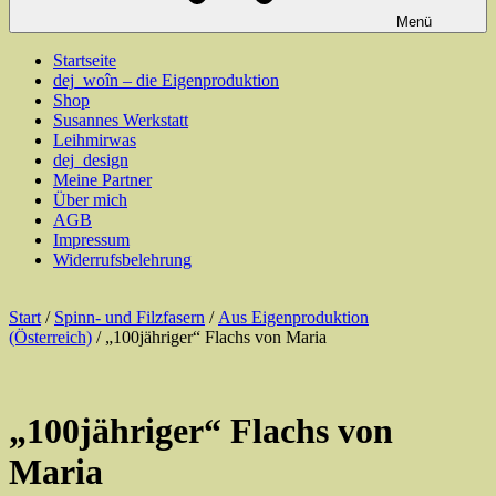
Menü
Startseite
dej_woîn – die Eigenproduktion
Shop
Susannes Werkstatt
Leihmirwas
dej_design
Meine Partner
Über mich
AGB
Impressum
Widerrufsbelehrung
Start
/
Spinn- und Filzfasern
/
Aus Eigenproduktion
(Österreich)
/ „100jähriger“ Flachs von Maria
„100jähriger“ Flachs von
Maria