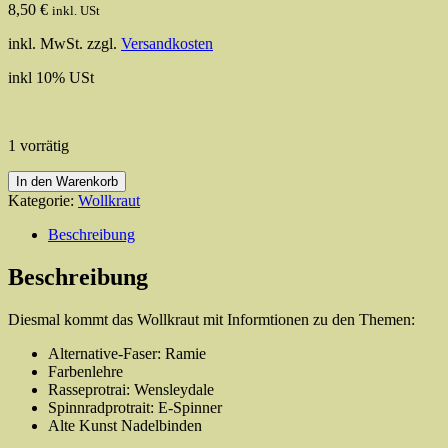
8,50
€
inkl. USt
inkl. MwSt.
zzgl.
Versandkosten
inkl 10% USt
1 vorrätig
Wollkraut
In den Warenkorb
#5
Kategorie:
Wollkraut
Ausgabe
Herbst
Beschreibung
2022
Menge
Beschreibung
Diesmal kommt das Wollkraut mit Informtionen zu den Themen:
Alternative-Faser: Ramie
Farbenlehre
Rasseprotrai: Wensleydale
Spinnradprotrait: E-Spinner
Alte Kunst Nadelbinden