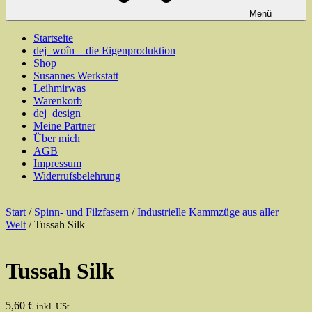
Menü
Startseite
dej_woîn – die Eigenproduktion
Shop
Susannes Werkstatt
Leihmirwas
Warenkorb
dej_design
Meine Partner
Über mich
AGB
Impressum
Widerrufsbelehrung
Start
/
Spinn- und Filzfasern
/
Industrielle Kammzüge aus aller
Welt
/ Tussah Silk
Tussah Silk
5,60
€
inkl. USt