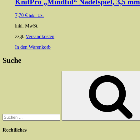
KnitPro „Mindful“ Nadelspiel, 3,5 mm
7,70
€
inkl. USt
inkl. MwSt.
zzgl.
Versandkosten
In den Warenkorb
Suche
Suchen
nach:
Rechtliches