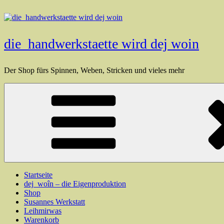
Zum
Inhalt
springen
die_handwerkstaette wird dej woin
Der Shop fürs Spinnen, Weben, Stricken und vieles mehr
Startseite
dej_woîn – die Eigenproduktion
Shop
Susannes Werkstatt
Leihmirwas
Warenkorb