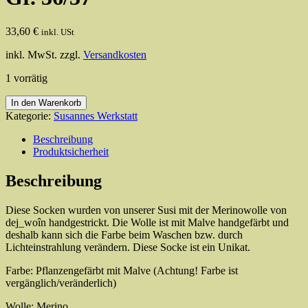
33,60
€
inkl. USt
inkl. MwSt.
zzgl.
Versandkosten
1 vorrätig
Socken
In den Warenkorb
rotbraun
Kategorie:
Susannes Werkstatt
aus
dej_woîn
Beschreibung
Gr.
Produktsicherheit
36/37
Menge
Beschreibung
Diese Socken wurden von unserer Susi mit der Merinowolle von
dej_woîn handgestrickt. Die Wolle ist mit Malve handgefärbt und
deshalb kann sich die Farbe beim Waschen bzw. durch
Lichteinstrahlung verändern. Diese Socke ist ein Unikat.
Farbe: Pflanzengefärbt mit Malve (Achtung! Farbe ist
vergänglich/veränderlich)
Wolle: Merino