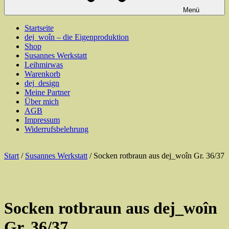
Menü
Startseite
dej_woîn – die Eigenproduktion
Shop
Susannes Werkstatt
Leihmirwas
Warenkorb
dej_design
Meine Partner
Über mich
AGB
Impressum
Widerrufsbelehrung
Start
/
Susannes Werkstatt
/ Socken rotbraun aus dej_woîn Gr. 36/37
Socken rotbraun aus dej_woîn
Gr. 36/37