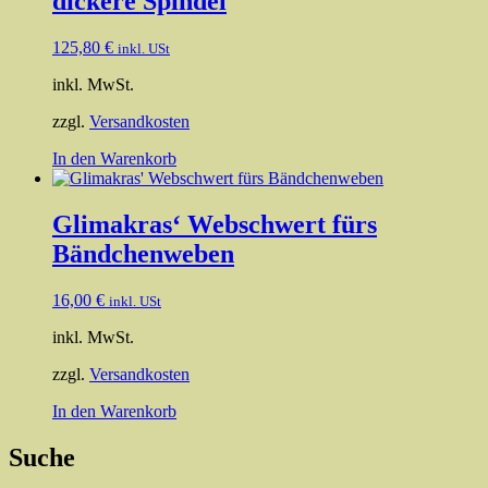
dickere Spindel
auf.
Die
Optionen
125,80
€
inkl. USt
können
auf
inkl. MwSt.
der
Produktseite
zzgl.
Versandkosten
gewählt
In den Warenkorb
werden
Glimakras‘ Webschwert fürs
Bändchenweben
16,00
€
inkl. USt
inkl. MwSt.
zzgl.
Versandkosten
In den Warenkorb
Suche