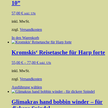
10”
57,00
€
inkl. USt
inkl. MwSt.
zzgl.
Versandkosten
In den Warenkorb
Kromskis‘ Reisetasche für Harp forte
55,00
€
–
77,00
€
inkl. USt
inkl. MwSt.
zzgl.
Versandkosten
Dieses
Ausführung wählen
Produkt
weist
mehrere
Glimakras hand bobbin winder – für
Varianten