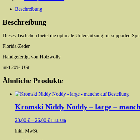
Knie-
Tischchen
Beschreibung
für
unterstützte
Beschreibung
Spindeln
Menge
Dieses Tischchen bietet die optimale Unterstützung für supported Spi
Florida-Zeder
Handgefertigt von Holzwolly
inkl 20% USt
Ähnliche Produkte
Kromski Niddy Noddy – large – manche
23,00
€
–
26,00
€
inkl. USt
inkl. MwSt.