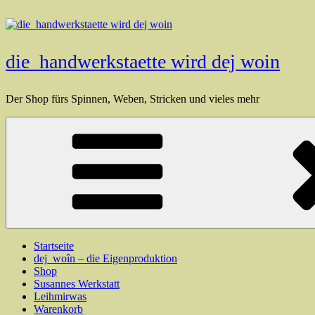
Zum
Inhalt
springen
die_handwerkstaette wird dej woin
Der Shop fürs Spinnen, Weben, Stricken und vieles mehr
Startseite
dej_woîn – die Eigenproduktion
Shop
Susannes Werkstatt
Leihmirwas
Warenkorb