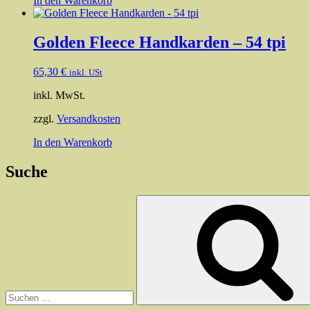
In den Warenkorb
Golden Fleece Handkarden – 54 tpi
65,30
€
inkl. USt
inkl. MwSt.
zzgl.
Versandkosten
In den Warenkorb
Suche
Suchen
nach: