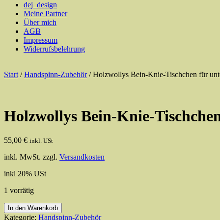
dej_design
Meine Partner
Über mich
AGB
Impressum
Widerrufsbelehrung
Start
/
Handspinn-Zubehör
/ Holzwollys Bein-Knie-Tischchen für unte
Holzwollys Bein-Knie-Tischchen
55,00
€
inkl. USt
inkl. MwSt.
zzgl.
Versandkosten
inkl 20% USt
1 vorrätig
Holzwollys
In den Warenkorb
Bein-
Kategorie:
Handspinn-Zubehör