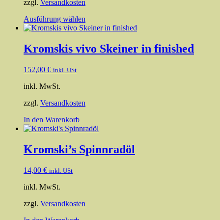
zzgl.
Versandkosten
Dieses
Ausführung wählen
Produkt
weist
mehrere
Kromskis vivo Skeiner in finished
Varianten
auf.
152,00
€
inkl. USt
Die
Optionen
inkl. MwSt.
können
auf
zzgl.
Versandkosten
der
Produktseite
In den Warenkorb
gewählt
werden
Kromski’s Spinnradöl
14,00
€
inkl. USt
inkl. MwSt.
zzgl.
Versandkosten