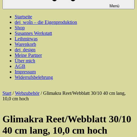
Menü
Startseite
dej_woîn – die Eigenproduktion
Shop
Susannes Werkstatt
Leihmirwas
Warenkorb
dej_design
Meine Partner
Über mich
AGB
Impressum
Widerrufsbelehrung
Start
/
Webzubehör
/ Glimakra Reet/Webblatt 30/10 40 cm lang,
10,0 cm hoch
Glimakra Reet/Webblatt 30/10
40 cm lang, 10,0 cm hoch