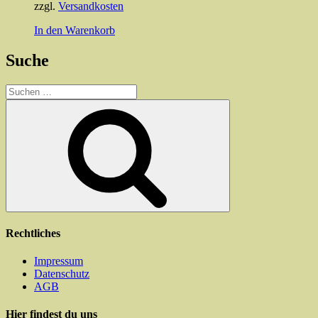
Produktseite
zzgl.
Versandkosten
gewählt
In den Warenkorb
werden
Suche
Suchen
nach:
Suchen
Rechtliches
Impressum
Datenschutz
AGB
Hier findest du uns