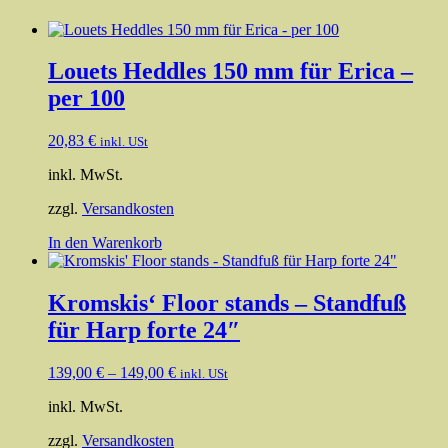
Louets Heddles 150 mm für Erica –
per 100
20,83
€
inkl. USt
inkl. MwSt.
zzgl.
Versandkosten
In den Warenkorb
Kromskis‘ Floor stands – Standfuß
für Harp forte 24″
139,00
€
–
149,00
€
inkl. USt
inkl. MwSt.
zzgl.
Versandkosten