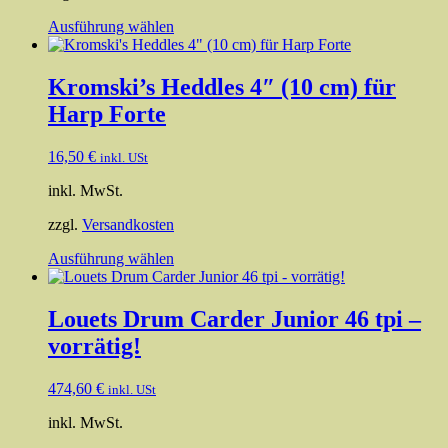
Dieses
Ausführung wählen
Produkt
weist
mehrere
Kromski’s Heddles 4″ (10 cm) für
Varianten
Harp Forte
auf.
Die
Optionen
16,50
€
inkl. USt
können
auf
inkl. MwSt.
der
Produktseite
zzgl.
Versandkosten
gewählt
Dieses
Ausführung wählen
werden
Produkt
weist
mehrere
Louets Drum Carder Junior 46 tpi –
Varianten
vorrätig!
auf.
Die
Optionen
474,60
€
inkl. USt
können
auf
inkl. MwSt.
der