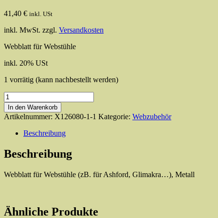
41,40
€
inkl. USt
inkl. MwSt.
zzgl.
Versandkosten
Webblatt für Webstühle
inkl. 20% USt
1 vorrätig (kann nachbestellt werden)
Glimakra
Reet/Webblatt
In den Warenkorb
30/10
Artikelnummer:
X126080-1-1
Kategorie:
Webzubehör
40
cm
Beschreibung
lang,
10,0
Beschreibung
cm
hoch
Webblatt für Webstühle (zB. für Ashford, Glimakra…), Metall
Menge
Ähnliche Produkte