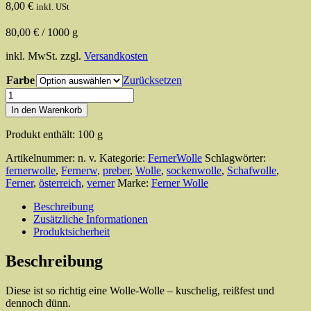
8,00
€
inkl. USt
80,00
€
/
1000
g
inkl. MwSt.
zzgl.
Versandkosten
Farbe
Zurücksetzen
Ferners'
Preber
In den Warenkorb
3fach
Wolle
Produkt enthält: 100
g
Menge
Artikelnummer:
n. v.
Kategorie:
FernerWolle
Schlagwörter:
fernerwolle
,
Fernerw
,
preber
,
Wolle
,
sockenwolle
,
Schafwolle
,
Ferner
,
österreich
,
verner
Marke:
Ferner Wolle
Beschreibung
Zusätzliche Informationen
Produktsicherheit
Beschreibung
Diese ist so richtig eine Wolle-Wolle – kuschelig, reißfest und
dennoch dünn.