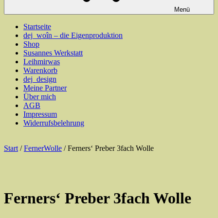
Menü
Startseite
dej_woîn – die Eigenproduktion
Shop
Susannes Werkstatt
Leihmirwas
Warenkorb
dej_design
Meine Partner
Über mich
AGB
Impressum
Widerrufsbelehrung
Start
/
FernerWolle
/ Ferners‘ Preber 3fach Wolle
Ferners‘ Preber 3fach Wolle