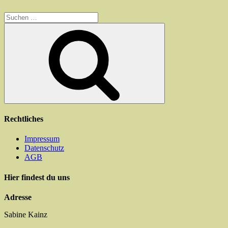
mehrere
Varianten
Suchen
auf.
nach:
Die
Suchen
Optionen
können
auf
der
Produktseite
gewählt
werden
Rechtliches
Impressum
Datenschutz
AGB
Hier findest du uns
Adresse
Sabine Kainz