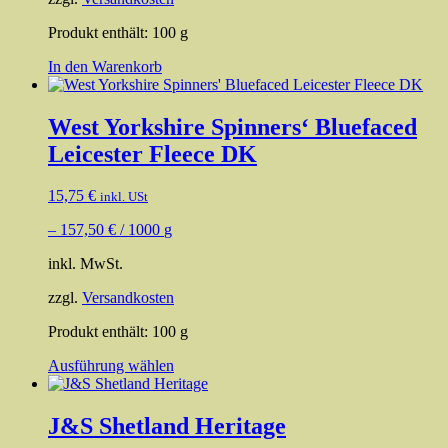
Produkt enthält: 100
g
In den Warenkorb
West Yorkshire Spinners‘ Bluefaced
Leicester Fleece DK
15,75
€
inkl. USt
–
157,50
€
/
1000
g
inkl. MwSt.
zzgl.
Versandkosten
Produkt enthält: 100
g
Dieses
Ausführung wählen
Produkt
weist
mehrere
J&S Shetland Heritage
Varianten