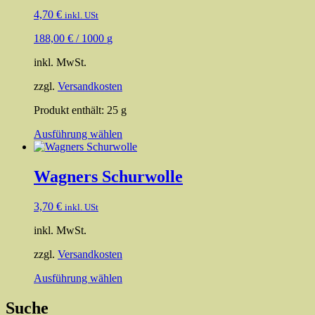
auf.
4,70
€
inkl. USt
Die
Optionen
188,00
€
/
1000
g
können
auf
inkl. MwSt.
der
Produktseite
zzgl.
Versandkosten
gewählt
werden
Produkt enthält: 25
g
Dieses
Ausführung wählen
Produkt
weist
mehrere
Wagners Schurwolle
Varianten
auf.
3,70
€
inkl. USt
Die
Optionen
inkl. MwSt.
können
auf
zzgl.
Versandkosten
der
Produktseite
Dieses
Ausführung wählen
gewählt
Produkt
werden
weist
Suche