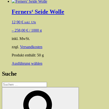
Ferners‘ Seide Wolle
12,90
€
inkl. USt
–
258,00
€
/
1000
g
inkl. MwSt.
zzgl.
Versandkosten
Produkt enthält: 50
g
Dieses
Ausführung wählen
Produkt
weist
Suche
mehrere
Varianten
Suchen
auf.
nach:
Die
Suchen
Optionen
können
auf
der