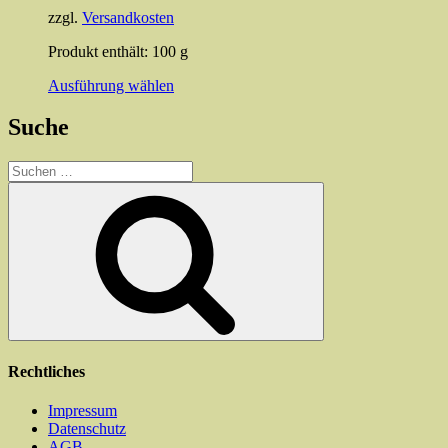
Produktseite
zzgl.
Versandkosten
gewählt
werden
Produkt enthält: 100
g
Dieses
Ausführung wählen
Produkt
weist
Suche
mehrere
Varianten
Suchen
auf.
nach:
Die
Suchen
Optionen
können
auf
der
Produktseite
gewählt
werden
Rechtliches
Impressum
Datenschutz
AGB