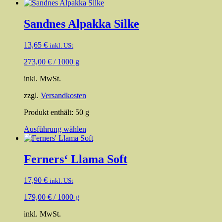
Sandnes Alpakka Silke
13,65
€
inkl. USt
273,00
€
/
1000
g
inkl. MwSt.
zzgl.
Versandkosten
Produkt enthält: 50
g
Dieses
Ausführung wählen
Produkt
weist
mehrere
Ferners‘ Llama Soft
Varianten
auf.
17,90
€
inkl. USt
Die
Optionen
179,00
€
/
1000
g
können
auf
inkl. MwSt.
der