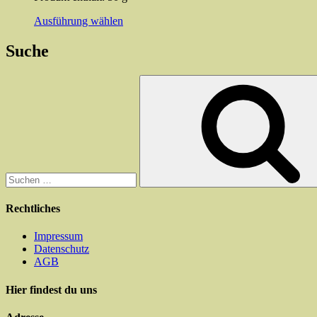
Dieses
Ausführung wählen
Produkt
weist
Suche
mehrere
Varianten
Suchen
auf.
nach:
Die
Optionen
können
auf
der
Produktseite
gewählt
werden
Rechtliches
Impressum
Datenschutz
AGB
Hier findest du uns