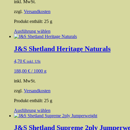
inkl. MwSt.
zzgl.
Versandkosten
Produkt enthält: 25
g
Dieses
Ausführung wählen
Produkt
weist
mehrere
J&S Shetland Heritage Naturals
Varianten
auf.
4,70
€
inkl. USt
Die
Optionen
188,00
€
/
1000
g
können
auf
inkl. MwSt.
der
Produktseite
zzgl.
Versandkosten
gewählt
werden
Produkt enthält: 25
g
Dieses
Ausführung wählen
Produkt
weist
mehrere
J&S Shetland Supreme 2ply Jumperwe