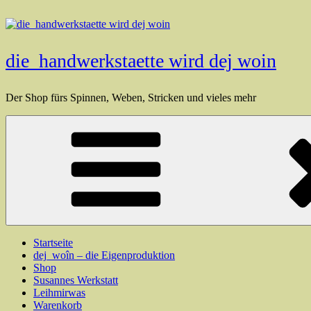
Zum
Inhalt
springen
die_handwerkstaette wird dej woin
Der Shop fürs Spinnen, Weben, Stricken und vieles mehr
Startseite
dej_woîn – die Eigenproduktion
Shop
Susannes Werkstatt
Leihmirwas
Warenkorb