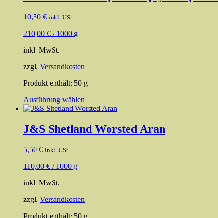
Varianten
auf.
10,50
€
inkl. USt
Die
Optionen
210,00
€
/
1000
g
können
auf
inkl. MwSt.
der
Produktseite
zzgl.
Versandkosten
gewählt
werden
Produkt enthält: 50
g
Dieses
Ausführung wählen
Produkt
weist
mehrere
J&S Shetland Worsted Aran
Varianten
auf.
5,50
€
inkl. USt
Die
Optionen
110,00
€
/
1000
g
können
auf
inkl. MwSt.
der
Produktseite
zzgl.
Versandkosten
gewählt
werden
Produkt enthält: 50
g