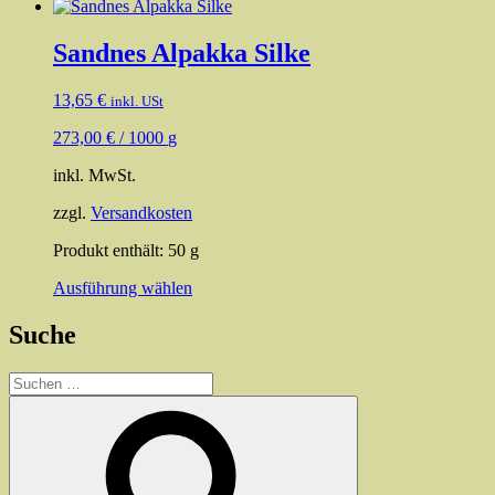
Sandnes Alpakka Silke
13,65
€
inkl. USt
273,00
€
/
1000
g
inkl. MwSt.
zzgl.
Versandkosten
Produkt enthält: 50
g
Dieses
Ausführung wählen
Produkt
weist
Suche
mehrere
Varianten
Suchen
auf.
nach:
Die
Suchen
Optionen
können
auf
der