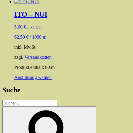
ITO – NUI
5,00
€
inkl. USt
62,50
€
/
1000
m
inkl. MwSt.
zzgl.
Versandkosten
Produkt enthält: 80
m
Dieses
Ausführung wählen
Produkt
weist
Suche
mehrere
Varianten
Suchen
auf.
nach:
Die
Suchen
Optionen
können
auf
der