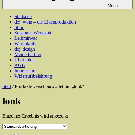
Menü
Startseite
dej_woîn – die Eigenproduktion
Shop
Susannes Werkstatt
Leihmirwas
Warenkorb
dej_design
Meine Partner
Über mich
AGB
Impressum
Widerrufsbelehrung
Start
/ Produkte verschlagwortet mit „lonk“
lonk
Einzelnes Ergebnis wird angezeigt