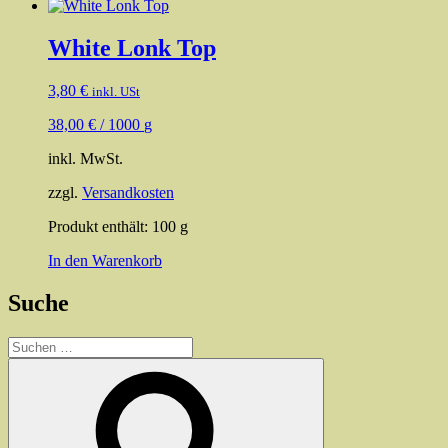
White Lonk Top
3,80
€
inkl. USt
38,00
€
/
1000
g
inkl. MwSt.
zzgl.
Versandkosten
Produkt enthält: 100
g
In den Warenkorb
Suche
Suchen
nach:
Suchen