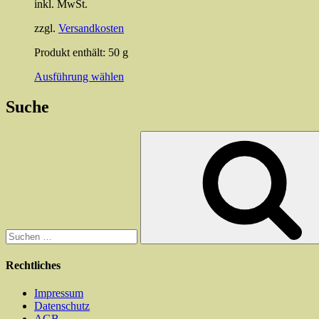
inkl. MwSt.
zzgl.
Versandkosten
Produkt enthält: 50
g
Dieses
Ausführung wählen
Produkt
weist
Suche
mehrere
Varianten
Suchen
auf.
nach:
Die
Optionen
können
auf
der
Produktseite
gewählt
werden
Rechtliches
Impressum
Datenschutz
AGB