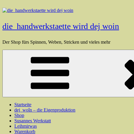
Zum
Inhalt
springen
die_handwerkstaette wird dej woin
Der Shop fürs Spinnen, Weben, Stricken und vieles mehr
Startseite
dej_woîn – die Eigenproduktion
Shop
Susannes Werkstatt
Leihmirwas
Warenkorb