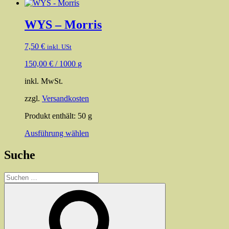
WYS – Morris
7,50
€
inkl. USt
150,00
€
/
1000
g
inkl. MwSt.
zzgl.
Versandkosten
Produkt enthält: 50
g
Dieses
Ausführung wählen
Produkt
weist
Suche
mehrere
Varianten
Suchen
auf.
nach:
Die
Suchen
Optionen
können
auf
der