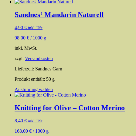
Sandnes‘ Mandarin Naturell
4,90
€
inkl. USt
98,00
€
/
1000
g
inkl. MwSt.
zzgl.
Versandkosten
Lieferzeit:
Sandnes Garn
Produkt enthält: 50
g
Dieses
Ausführung wählen
Produkt
weist
mehrere
Knitting for Olive – Cotton Merino
Varianten
auf.
8,40
€
inkl. USt
Die
Optionen
168,00
€
/
1000
g
können