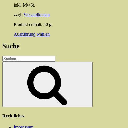
auf
inkl. MwSt.
der
Produktseite
zzgl.
Versandkosten
gewählt
werden
Produkt enthält: 50
g
Dieses
Ausführung wählen
Produkt
weist
Suche
mehrere
Varianten
Suchen
auf.
nach:
Die
Suchen
Optionen
können
auf
der
Produktseite
gewählt
werden
Rechtliches
Impressum