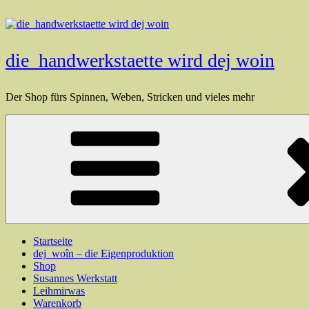
Zum
Inhalt
springen
die_handwerkstaette wird dej woin
Der Shop fürs Spinnen, Weben, Stricken und vieles mehr
Startseite
dej_woîn – die Eigenproduktion
Shop
Susannes Werkstatt
Leihmirwas
Warenkorb