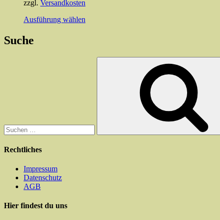
zzgl.
Versandkosten
Dieses
Ausführung wählen
Produkt
weist
Suche
mehrere
Varianten
Suchen
auf.
nach:
Die
Optionen
können
auf
der
Produktseite
gewählt
werden
Rechtliches
Impressum
Datenschutz
AGB
Hier findest du uns