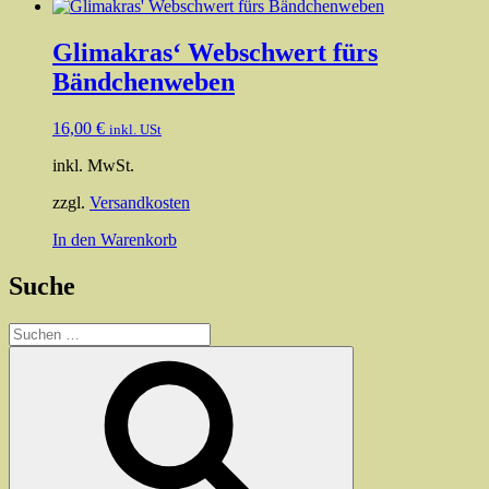
Glimakras‘ Webschwert fürs
Bändchenweben
16,00
€
inkl. USt
inkl. MwSt.
zzgl.
Versandkosten
In den Warenkorb
Suche
Suchen
nach:
Suchen