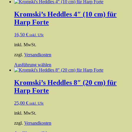
Kromski’s Heddles 4″ (10 cm) für
Harp Forte
16,50
€
inkl. USt
inkl. MwSt.
zzgl.
Versandkosten
Dieses
Ausführung wählen
Produkt
weist
mehrere
Kromski’s Heddles 8″ (20 cm) für
Varianten
Harp Forte
auf.
Die
Optionen
25,00
€
inkl. USt
können
auf
inkl. MwSt.
der
Produktseite
zzgl.
Versandkosten
gewählt