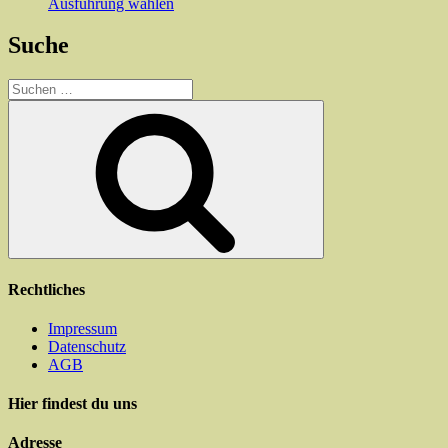
Dieses
Ausführung wählen
werden
Produkt
weist
Suche
mehrere
Varianten
Suchen
auf.
nach:
Die
Suchen
Optionen
können
auf
der
Produktseite
gewählt
werden
Rechtliches
Impressum
Datenschutz
AGB
Hier findest du uns
Adresse