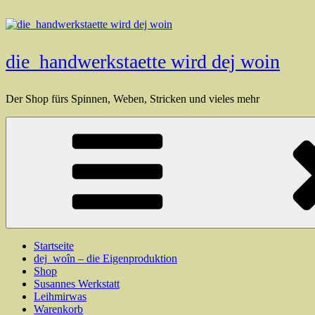
Zum
Inhalt
springen
die_handwerkstaette wird dej woin
Der Shop fürs Spinnen, Weben, Stricken und vieles mehr
Startseite
dej_woîn – die Eigenproduktion
Shop
Susannes Werkstatt
Leihmirwas
Warenkorb