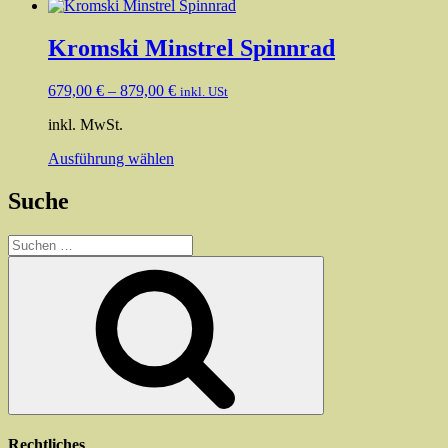
Kromski Minstrel Spinnrad
679,00
€
–
879,00
€
inkl. USt
inkl. MwSt.
Dieses
Ausführung wählen
Produkt
weist
Suche
mehrere
Varianten
Suchen
auf.
nach:
Die
Suchen
Optionen
können
auf
der
Produktseite
gewählt
werden
Rechtliches