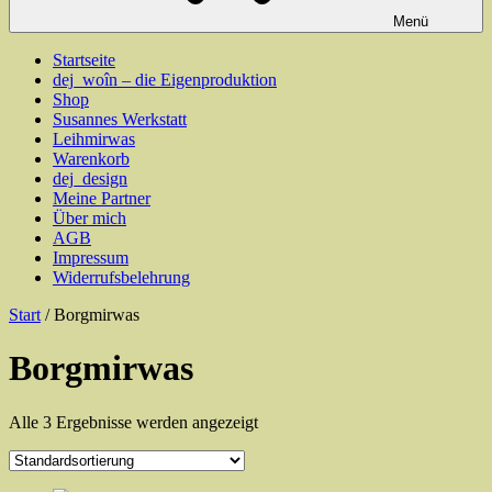
Menü
Startseite
dej_woîn – die Eigenproduktion
Shop
Susannes Werkstatt
Leihmirwas
Warenkorb
dej_design
Meine Partner
Über mich
AGB
Impressum
Widerrufsbelehrung
Start
/ Borgmirwas
Borgmirwas
Alle 3 Ergebnisse werden angezeigt