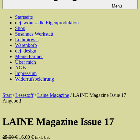
Menü
Startseite
dej_woîn – die Eigenproduktion
Shop
Susannes Werkstatt
Leihmirwas
Warenkorb
dej_design
Meine Partner
Über mich
AGB
Impressum
Widerrufsbelehrung
Start
/
Lesestoff
/
Laine Magazine
/ LAINE Magazine Issue 17
Angebot!
LAINE Magazine Issue 17
Ursprünglicher
Aktueller
25,00
€
16,00
€
inkl. USt