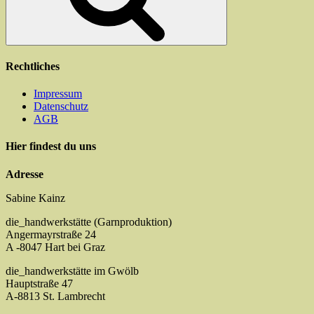
Produktseite
gewählt
werden
Rechtliches
Impressum
Datenschutz
AGB
Hier findest du uns
Adresse
Sabine Kainz
die_handwerkstätte (Garnproduktion)
Angermayrstraße 24
A -8047 Hart bei Graz
die_handwerkstätte im Gwölb
Hauptstraße 47
A-8813 St. Lambrecht