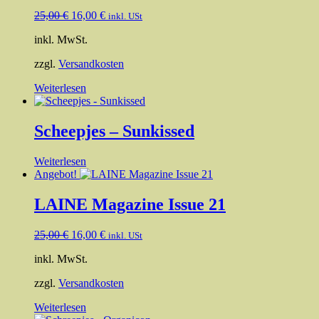
Ursprünglicher
Aktueller
25,00
€
16,00
€
inkl. USt
Preis
Preis
inkl. MwSt.
war:
ist:
25,00 €
16,00 €.
zzgl.
Versandkosten
Weiterlesen
Scheepjes – Sunkissed
Weiterlesen
Angebot!
LAINE Magazine Issue 21
Ursprünglicher
Aktueller
25,00
€
16,00
€
inkl. USt
Preis
Preis
inkl. MwSt.
war:
ist:
25,00 €
16,00 €.
zzgl.
Versandkosten
Weiterlesen