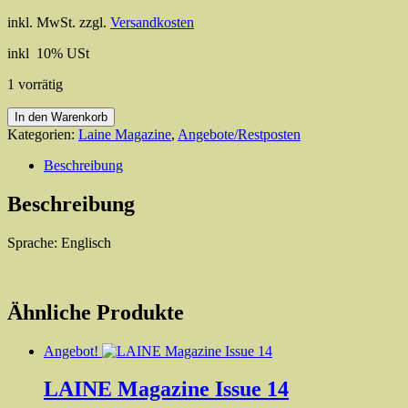
Preis
Preis
inkl. MwSt.
zzgl.
Versandkosten
war:
ist:
25,00 €
16,00 €.
inkl 10% USt
1 vorrätig
LAINE
In den Warenkorb
Magazine
Kategorien:
Laine Magazine
,
Angebote/Restposten
Issue
17
Beschreibung
Menge
Beschreibung
Sprache: Englisch
Ähnliche Produkte
Angebot!
LAINE Magazine Issue 14