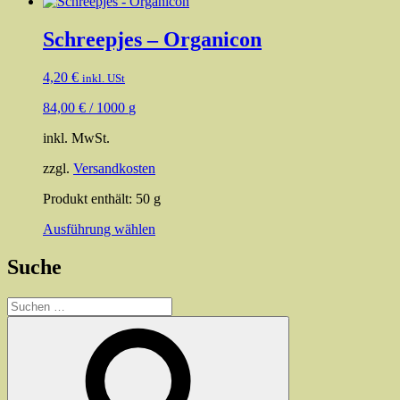
Schreepjes – Organicon
4,20
€
inkl. USt
84,00
€
/
1000
g
inkl. MwSt.
zzgl.
Versandkosten
Produkt enthält: 50
g
Dieses
Ausführung wählen
Produkt
weist
Suche
mehrere
Varianten
Suchen
auf.
nach:
Die
Suchen
Optionen
können
auf
der