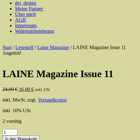
dej_design
Meine Partner
Über mich
AGB
Impressum
Widerrufsbelehrung
Start
/
Lesestoff
/
Laine Magazine
/ LAINE Magazine Issue 11
Angebot!
LAINE Magazine Issue 11
Ursprünglicher
Aktueller
24,00
€
16,00
€
inkl. USt
Preis
Preis
inkl. MwSt.
zzgl.
Versandkosten
war:
ist:
24,00 €
16,00 €.
inkl 10% USt
2 vorrätig
LAINE
Magazine
In den Warenkorb