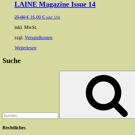
LAINE Magazine Issue 14
Ursprünglicher
Aktueller
25,00
€
16,00
€
inkl. USt
Preis
Preis
inkl. MwSt.
war:
ist:
25,00 €
16,00 €.
zzgl.
Versandkosten
Weiterlesen
Suche
Suchen
nach:
Rechtliches