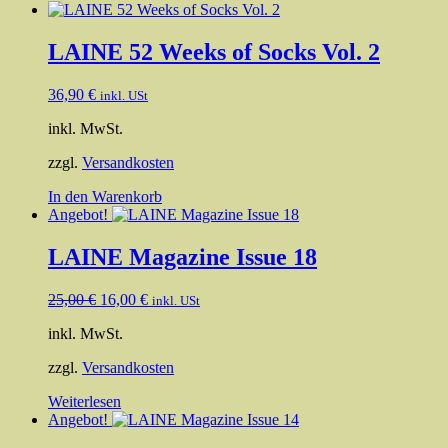
LAINE 52 Weeks of Socks Vol. 2
36,90
€
inkl. USt
inkl. MwSt.
zzgl.
Versandkosten
In den Warenkorb
Angebot!
LAINE Magazine Issue 18
Ursprünglicher
Aktueller
25,00
€
16,00
€
inkl. USt
Preis
Preis
inkl. MwSt.
war:
ist:
25,00 €
16,00 €.
zzgl.
Versandkosten
Weiterlesen
Angebot!