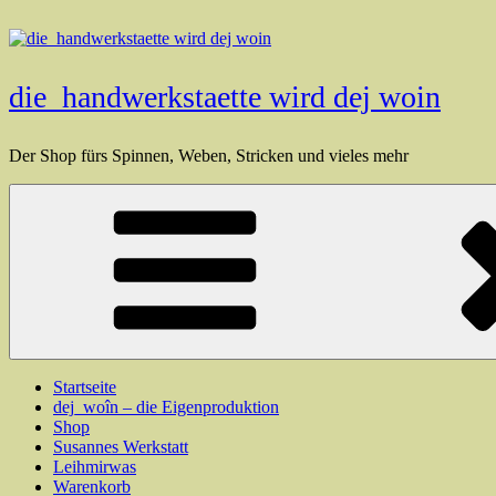
Zum
Inhalt
springen
die_handwerkstaette wird dej woin
Der Shop fürs Spinnen, Weben, Stricken und vieles mehr
Startseite
dej_woîn – die Eigenproduktion
Shop
Susannes Werkstatt
Leihmirwas
Warenkorb