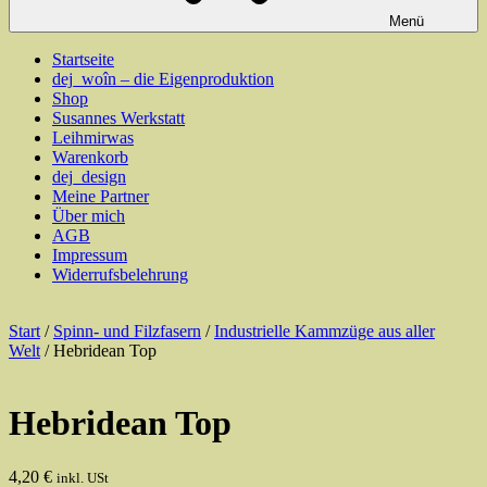
Menü
Startseite
dej_woîn – die Eigenproduktion
Shop
Susannes Werkstatt
Leihmirwas
Warenkorb
dej_design
Meine Partner
Über mich
AGB
Impressum
Widerrufsbelehrung
Start
/
Spinn- und Filzfasern
/
Industrielle Kammzüge aus aller
Welt
/ Hebridean Top
Hebridean Top
4,20
€
inkl. USt