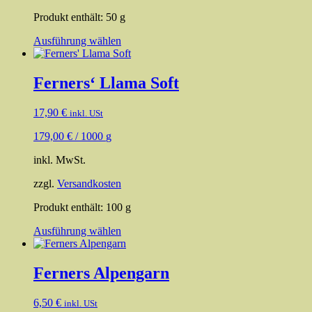
gewählt
werden
Produkt enthält: 50
g
Dieses
Ausführung wählen
Produkt
weist
mehrere
Ferners‘ Llama Soft
Varianten
auf.
17,90
€
inkl. USt
Die
Optionen
179,00
€
/
1000
g
können
auf
inkl. MwSt.
der
Produktseite
zzgl.
Versandkosten
gewählt
werden
Produkt enthält: 100
g
Dieses
Ausführung wählen
Produkt
weist
mehrere
Ferners Alpengarn
Varianten
auf.
6,50
€
inkl. USt
Die