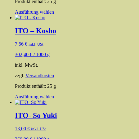
Produkt enthält: 25
g
Dieses
Ausführung wählen
Produkt
weist
mehrere
ITO – Kosho
Varianten
auf.
7,56
€
inkl. USt
Die
Optionen
302,40
€
/
1000
g
können
auf
inkl. MwSt.
der
Produktseite
zzgl.
Versandkosten
gewählt
werden
Produkt enthält: 25
g
Dieses
Ausführung wählen
Produkt
weist
mehrere
ITO- So Yuki
Varianten
auf.
13,00
€
inkl. USt
Die
Optionen