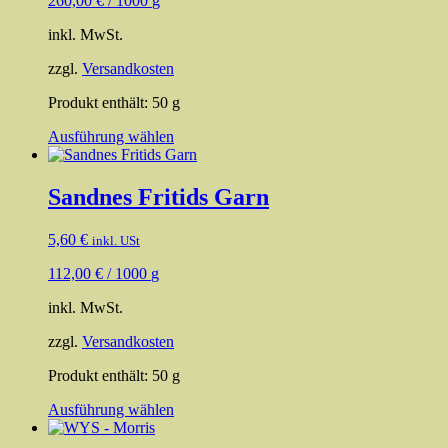
260,00
€
/
1000
g
können
auf
inkl. MwSt.
der
Produktseite
zzgl.
Versandkosten
gewählt
werden
Produkt enthält: 50
g
Dieses
Ausführung wählen
Produkt
weist
mehrere
Sandnes Fritids Garn
Varianten
auf.
5,60
€
inkl. USt
Die
Optionen
112,00
€
/
1000
g
können
auf
inkl. MwSt.
der
Produktseite
zzgl.
Versandkosten
gewählt
werden
Produkt enthält: 50
g
Dieses
Ausführung wählen
Produkt
weist