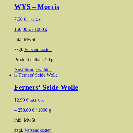
mehrere
WYS – Morris
Varianten
auf.
7,50
€
inkl. USt
Die
Optionen
150,00
€
/
1000
g
können
auf
inkl. MwSt.
der
Produktseite
zzgl.
Versandkosten
gewählt
werden
Produkt enthält: 50
g
Dieses
Ausführung wählen
Produkt
weist
mehrere
Ferners‘ Seide Wolle
Varianten
auf.
12,90
€
inkl. USt
Die
Optionen
–
258,00
€
/
1000
g
können
auf
inkl. MwSt.
der
Produktseite
zzgl.
Versandkosten