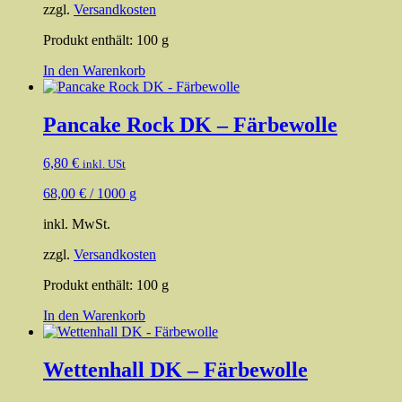
Produktseite
zzgl.
Versandkosten
gewählt
werden
Produkt enthält: 100
g
In den Warenkorb
Pancake Rock DK – Färbewolle
6,80
€
inkl. USt
68,00
€
/
1000
g
inkl. MwSt.
zzgl.
Versandkosten
Produkt enthält: 100
g
In den Warenkorb
Wettenhall DK – Färbewolle