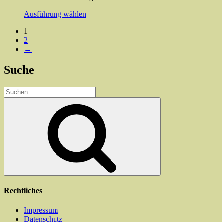
Dieses
Ausführung wählen
Produkt
1
weist
2
mehrere
→
Varianten
auf.
Die
Suche
Optionen
können
Suchen
auf
nach:
Suchen
der
Produktseite
gewählt
werden
Rechtliches
Impressum
Datenschutz