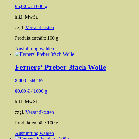
Optionen
65,00
€
/
1000
g
können
auf
inkl. MwSt.
der
Produktseite
zzgl.
Versandkosten
gewählt
werden
Produkt enthält: 100
g
Dieses
Ausführung wählen
Produkt
weist
mehrere
Ferners‘ Preber 3fach Wolle
Varianten
auf.
8,00
€
inkl. USt
Die
Optionen
80,00
€
/
1000
g
können
auf
inkl. MwSt.
der
Produktseite
zzgl.
Versandkosten
gewählt
werden
Produkt enthält: 100
g
Dieses
Ausführung wählen
Produkt