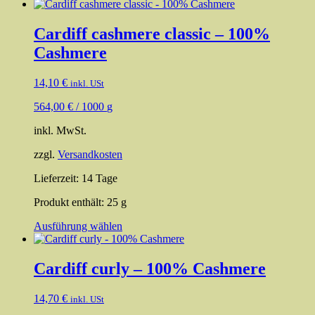
Cardiff cashmere classic – 100%
Cashmere
14,10
€
inkl. USt
564,00
€
/
1000
g
inkl. MwSt.
zzgl.
Versandkosten
Lieferzeit:
14 Tage
Produkt enthält: 25
g
Dieses
Ausführung wählen
Produkt
weist
mehrere
Cardiff curly – 100% Cashmere
Varianten
auf.
14,70
€
inkl. USt
Die
Optionen