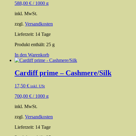
588,00
€
/
1000
g
können
auf
inkl. MwSt.
der
Produktseite
zzgl.
Versandkosten
gewählt
werden
Lieferzeit:
14 Tage
Produkt enthält: 25
g
In den Warenkorb
Cardiff prime – Cashmere/Silk
17,50
€
inkl. USt
700,00
€
/
1000
g
inkl. MwSt.
zzgl.
Versandkosten
Lieferzeit:
14 Tage