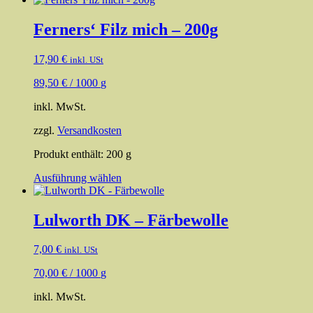
weist
mehrere
Ferners‘ Filz mich – 200g
Varianten
auf.
17,90
€
inkl. USt
Die
Optionen
89,50
€
/
1000
g
können
auf
inkl. MwSt.
der
Produktseite
zzgl.
Versandkosten
gewählt
werden
Produkt enthält: 200
g
Dieses
Ausführung wählen
Produkt
weist
mehrere
Lulworth DK – Färbewolle
Varianten
auf.
7,00
€
inkl. USt
Die
Optionen
70,00
€
/
1000
g
können
auf
inkl. MwSt.
der