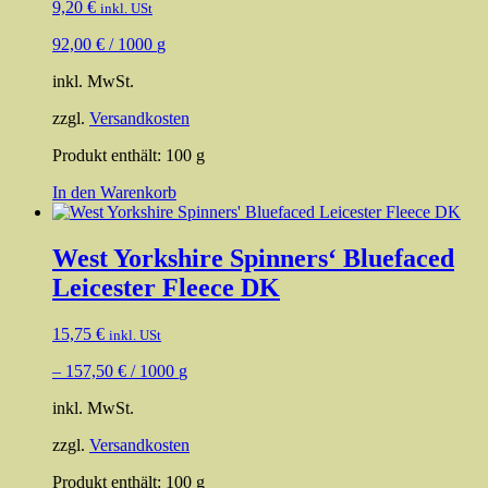
9,20
€
inkl. USt
92,00
€
/
1000
g
inkl. MwSt.
zzgl.
Versandkosten
Produkt enthält: 100
g
In den Warenkorb
West Yorkshire Spinners‘ Bluefaced
Leicester Fleece DK
15,75
€
inkl. USt
–
157,50
€
/
1000
g
inkl. MwSt.
zzgl.
Versandkosten
Produkt enthält: 100
g